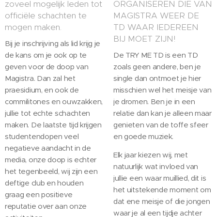
zoveel mogelijk leden tot
ORGANISEREN DIE VAN
officiële schachten te
MAGISTRA WEER DE
mogen maken.
TD WAAR IEDEREEN
BIJ MOET ZIJN!
Bij je inschrijving als lid krijg je
de kans om je ook op te
De TRY ME TD is een TD
geven voor de doop van
zoals geen andere, ben je
Magistra. Dan zal het
single dan ontmoet je hier
praesidium, en ook de
misschien wel het meisje van
commilitones en ouwzakken,
je dromen. Ben je in een
jullie tot echte schachten
relatie dan kan je alleen maar
maken. De laatste tijd krijgen
genieten van de toffe sfeer
studentendopen veel
en goede muziek.
negatieve aandacht in de
Elk jaar kiezen wij, met
media, onze doop is echter
natuurlijk wat invloed van
het tegenbeeld, wij zijn een
jullie een waar muillied, dit is
deftige club en houden
het uitstekende moment om
graag een positieve
dat ene meisje of die jongen
reputatie over aan onze
waar je al een tijdje achter