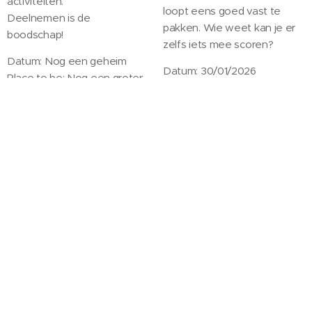
activiteiten.
loopt eens goed vast te
Deelnemen is de
pakken. Wie weet kan je er
boodschap!
zelfs iets mee scoren?
Datum: Nog een geheim
Datum: 30/01/2026
Place to be: Nog een groter
Place to be: Red And Blue -
geheim
Cargo Club
Vrienden en
Grote Eetavond!
Familiecantus
Een eetavond waar je
heerlijk kan komen
Een cantus waar je je
smullen van een heerlijke
naaste vriendjes mee